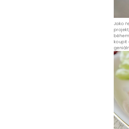
Jako ř
projekt
během 
koupit
geniáln