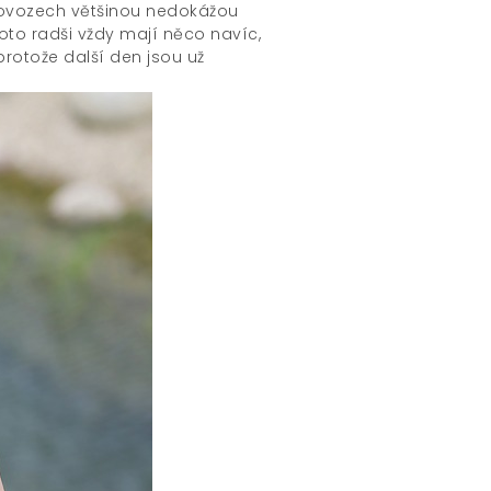
provozech většinou nedokážou
oto radši vždy mají něco navíc,
protože další den jsou už