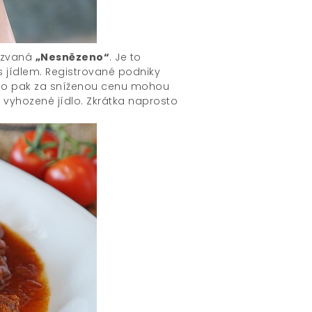
nazvaná
„Nesnězeno“
. Je to
 s jídlem. Registrované podniky
si ho pak za sníženou cenu mohou
 vyhozené jídlo. Zkrátka naprosto