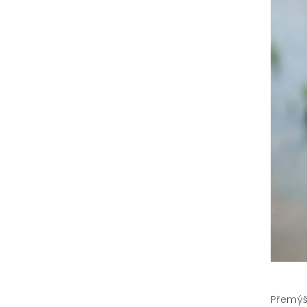
Přemýš