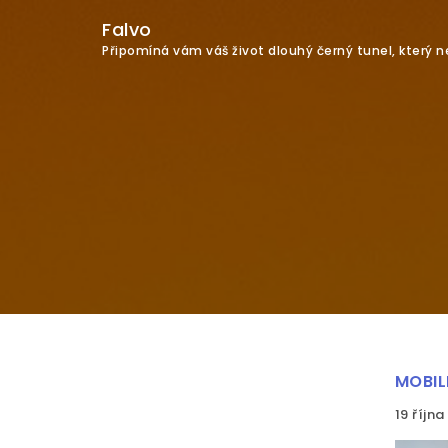
Falvo
Připomíná vám váš život dlouhý černý tunel, který
MOBIL
19 října