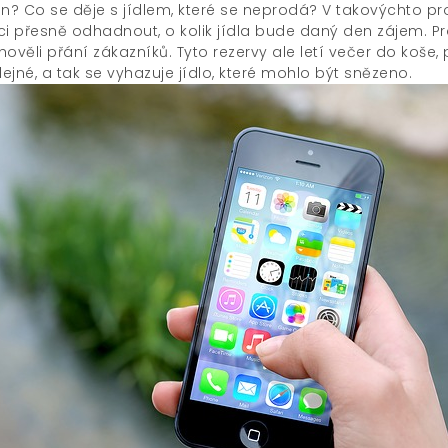
in? Co se děje s jídlem, které se neprodá? V takovýchto 
ci přesně odhadnout, o kolik jídla bude daný den zájem. Pr
ověli přání zákazníků. Tyto rezervy ale letí večer do koše, 
jné, a tak se vyhazuje jídlo, které mohlo být snězeno.