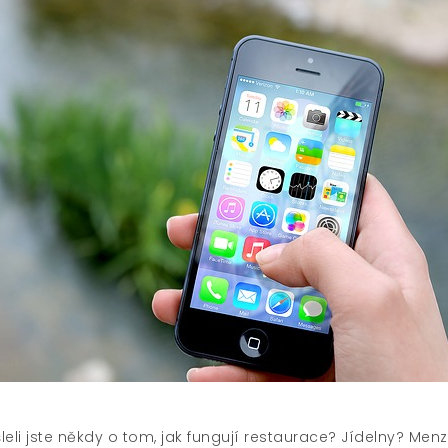
leli jste někdy o tom, jak fungují restaurace? Jídelny? Me