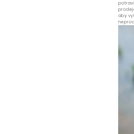
potrav
prodej
aby vyh
neprode