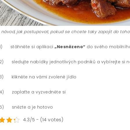
 návod, jak postupovat, pokud se chcete taky zapojit do toho
1)
stáhněte si aplikaci
„Nesnězeno“
do svého mobilního
2)
sledujte nabídky jednotlivých podniků a vybírejte si
3)
klikněte na vámi zvolené jídlo
4)
zaplaťte a vyzvedněte si
5)
snězte a je hotovo
4.3/5 - (14 votes)